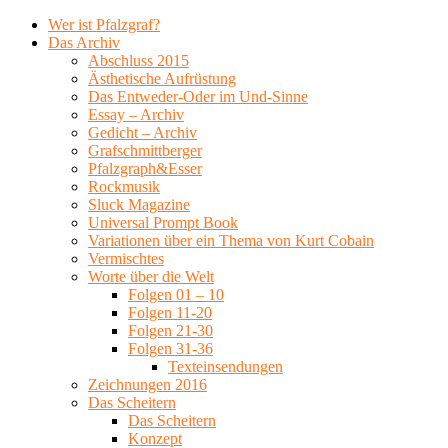
Wer ist Pfalzgraf?
Das Archiv
Abschluss 2015
Ästhetische Aufrüstung
Das Entweder-Oder im Und-Sinne
Essay – Archiv
Gedicht – Archiv
Grafschmittberger
Pfalzgraph&Esser
Rockmusik
Sluck Magazine
Universal Prompt Book
Variationen über ein Thema von Kurt Cobain
Vermischtes
Worte über die Welt
Folgen 01 – 10
Folgen 11-20
Folgen 21-30
Folgen 31-36
Texteinsendungen
Zeichnungen 2016
Das Scheitern
Das Scheitern
Konzept