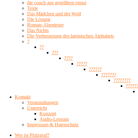
die couch aus gegrilltem ennui
Texte
Das Mädchen und der Wolf
Die Lösung
Roman: Abenteuer
Das Nichts
Die Verbesserung des lateinischen Alphabets
?
??
???
????
?????
??????
???????
????????
?????
Kontakt
Veranstaltungen
Unterricht
Konzept
Audio-Lessons
Impressum & Datenschutz
Wer ist Pfalzgraf?