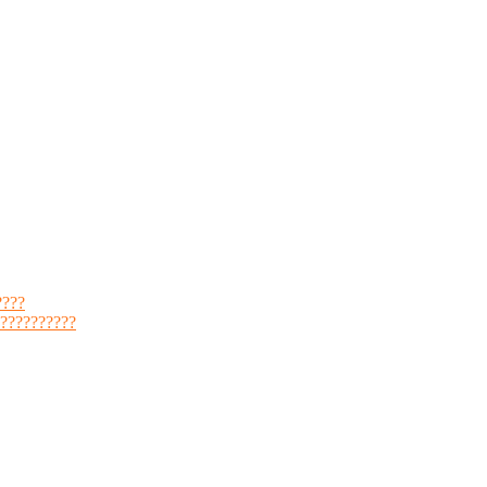
????
??????????