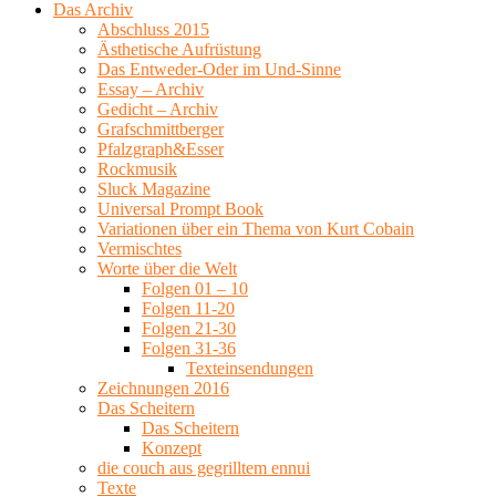
Das Archiv
Abschluss 2015
Ästhetische Aufrüstung
Das Entweder-Oder im Und-Sinne
Essay – Archiv
Gedicht – Archiv
Grafschmittberger
Pfalzgraph&Esser
Rockmusik
Sluck Magazine
Universal Prompt Book
Variationen über ein Thema von Kurt Cobain
Vermischtes
Worte über die Welt
Folgen 01 – 10
Folgen 11-20
Folgen 21-30
Folgen 31-36
Texteinsendungen
Zeichnungen 2016
Das Scheitern
Das Scheitern
Konzept
die couch aus gegrilltem ennui
Texte