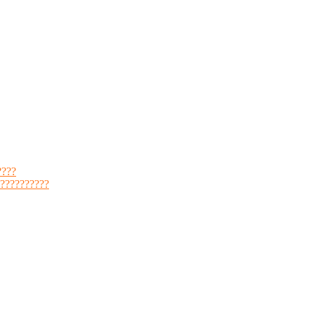
????
??????????