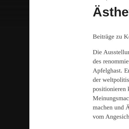
Ästhe
Beiträge zu 
Die Ausstellu
des renommier
Apfelghast. E
der weltpolit
positionieren
Meinungsmache
machen und Ä
vom Angesicht