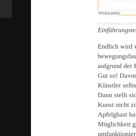
Stephan Pfalzgraf
·
Audio-
Einführungste
Endlich wird 
bewegungsfaul
aufgrund der 
Gut so! Davon
Künstler selbs
Dann stellt s
Kunst nicht z
Apfelghast hat
Möglichkeit g
umfunktionier