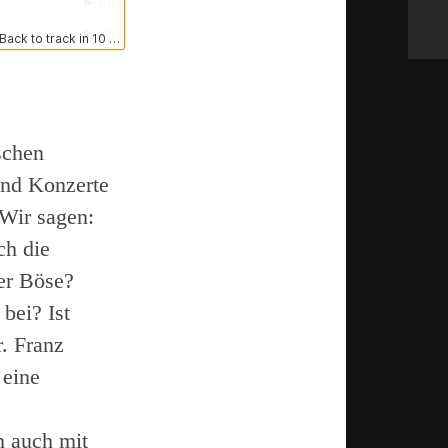
schen
und Konzerte
Wir sagen:
ch die
der Böse?
bei? Ist
r. Franz
 eine
n auch mit