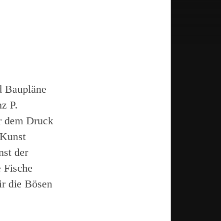
d Baupläne
z P.
er dem Druck
 Kunst
nst der
e Fische
r die Bösen