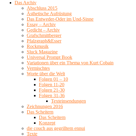
Das Archiv
Abschluss 2015
Ästhetische Aufrüstung
Das Entweder-Oder im Und-Sinne
Essay – Archiv
Gedicht – Archiv
Grafschmittberger
Pfalzgraph&Esser
Rockmusik
Sluck Magazine
Universal Prompt Book
Variationen über ein Thema von Kurt Cobain
Vermischtes
Worte über die Welt
Folgen 01 – 10
Folgen 11-20
Folgen 21-30
Folgen 31-36
Texteinsendungen
Zeichnungen 2016
Das Scheitern
Das Scheitern
Konzept
die couch aus gegrilltem ennui
Texte