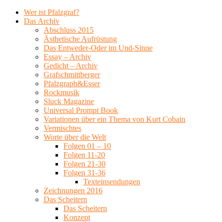
Wer ist Pfalzgraf?
Das Archiv
Abschluss 2015
Ästhetische Aufrüstung
Das Entweder-Oder im Und-Sinne
Essay – Archiv
Gedicht – Archiv
Grafschmittberger
Pfalzgraph&Esser
Rockmusik
Sluck Magazine
Universal Prompt Book
Variationen über ein Thema von Kurt Cobain
Vermischtes
Worte über die Welt
Folgen 01 – 10
Folgen 11-20
Folgen 21-30
Folgen 31-36
Texteinsendungen
Zeichnungen 2016
Das Scheitern
Das Scheitern
Konzept