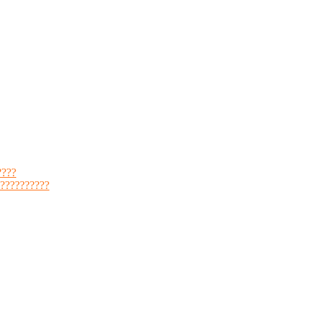
????
??????????