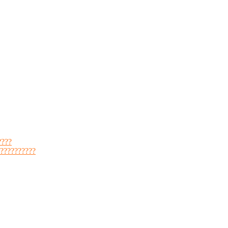
????
??????????