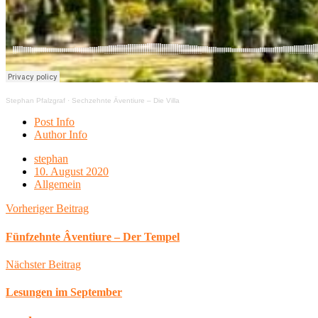
Stephan Pfalzgraf
·
Sechzehnte Âventiure – Die Villa
Post Info
Author Info
stephan
10. August 2020
Allgemein
Vorheriger Beitrag
Fünfzehnte Âventiure – Der Tempel
Nächster Beitrag
Lesungen im September