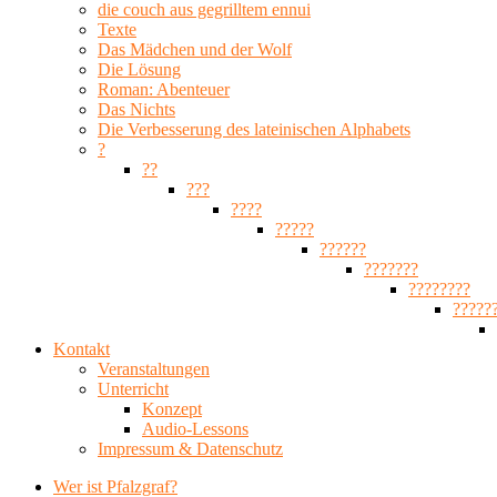
die couch aus gegrilltem ennui
Texte
Das Mädchen und der Wolf
Die Lösung
Roman: Abenteuer
Das Nichts
Die Verbesserung des lateinischen Alphabets
?
??
???
????
?????
??????
???????
????????
?????
Kontakt
Veranstaltungen
Unterricht
Konzept
Audio-Lessons
Impressum & Datenschutz
Wer ist Pfalzgraf?