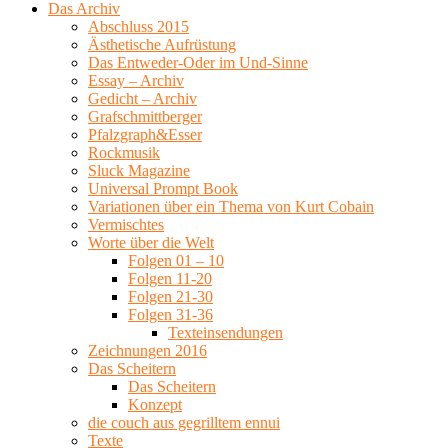
Das Archiv
Abschluss 2015
Ästhetische Aufrüstung
Das Entweder-Oder im Und-Sinne
Essay – Archiv
Gedicht – Archiv
Grafschmittberger
Pfalzgraph&Esser
Rockmusik
Sluck Magazine
Universal Prompt Book
Variationen über ein Thema von Kurt Cobain
Vermischtes
Worte über die Welt
Folgen 01 – 10
Folgen 11-20
Folgen 21-30
Folgen 31-36
Texteinsendungen
Zeichnungen 2016
Das Scheitern
Das Scheitern
Konzept
die couch aus gegrilltem ennui
Texte