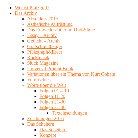
Wer ist Pfalzgraf?
Das Archiv
Abschluss 2015
Ästhetische Aufrüstung
Das Entweder-Oder im Und-Sinne
Essay – Archiv
Gedicht – Archiv
Grafschmittberger
Pfalzgraph&Esser
Rockmusik
Sluck Magazine
Universal Prompt Book
Variationen über ein Thema von Kurt Cobain
Vermischtes
Worte über die Welt
Folgen 01 – 10
Folgen 11-20
Folgen 21-30
Folgen 31-36
Texteinsendungen
Zeichnungen 2016
Das Scheitern
Das Scheitern
Konzept