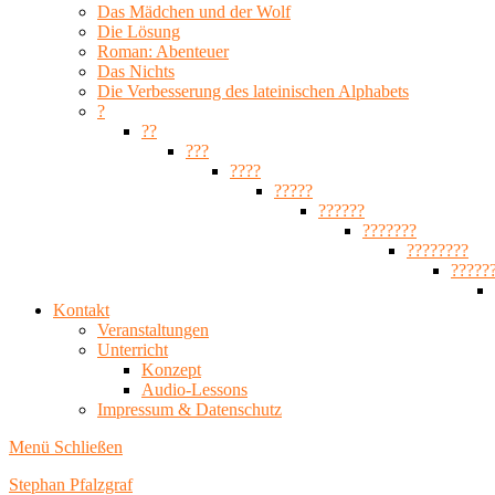
Das Mädchen und der Wolf
Die Lösung
Roman: Abenteuer
Das Nichts
Die Verbesserung des lateinischen Alphabets
?
??
???
????
?????
??????
???????
????????
?????
Kontakt
Veranstaltungen
Unterricht
Konzept
Audio-Lessons
Impressum & Datenschutz
Menü
Schließen
Stephan Pfalzgraf