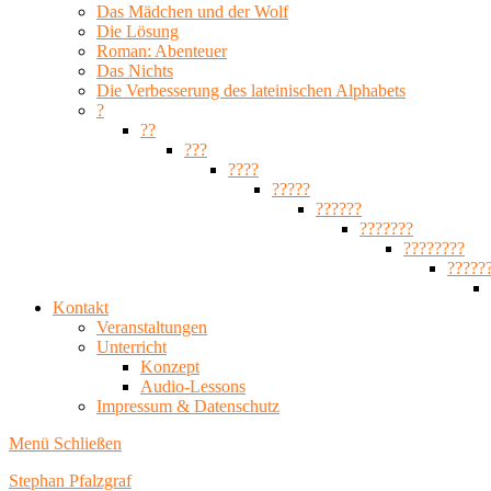
Das Mädchen und der Wolf
Die Lösung
Roman: Abenteuer
Das Nichts
Die Verbesserung des lateinischen Alphabets
?
??
???
????
?????
??????
???????
????????
?????
Kontakt
Veranstaltungen
Unterricht
Konzept
Audio-Lessons
Impressum & Datenschutz
Menü
Schließen
Stephan Pfalzgraf