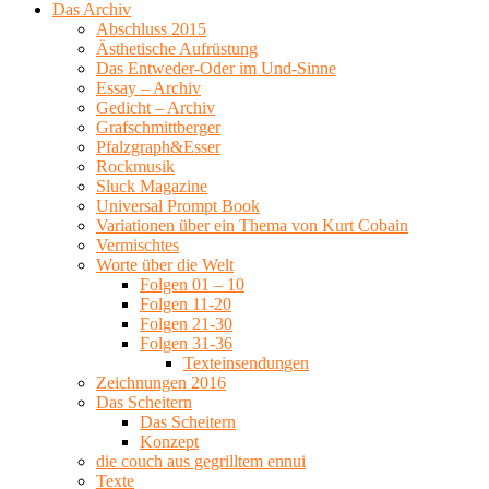
Das Archiv
Abschluss 2015
Ästhetische Aufrüstung
Das Entweder-Oder im Und-Sinne
Essay – Archiv
Gedicht – Archiv
Grafschmittberger
Pfalzgraph&Esser
Rockmusik
Sluck Magazine
Universal Prompt Book
Variationen über ein Thema von Kurt Cobain
Vermischtes
Worte über die Welt
Folgen 01 – 10
Folgen 11-20
Folgen 21-30
Folgen 31-36
Texteinsendungen
Zeichnungen 2016
Das Scheitern
Das Scheitern
Konzept
die couch aus gegrilltem ennui
Texte