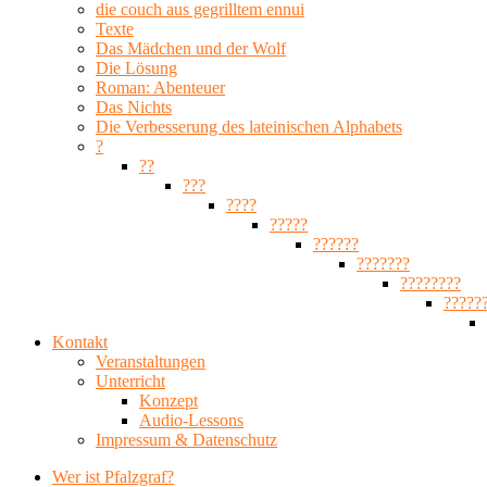
die couch aus gegrilltem ennui
Texte
Das Mädchen und der Wolf
Die Lösung
Roman: Abenteuer
Das Nichts
Die Verbesserung des lateinischen Alphabets
?
??
???
????
?????
??????
???????
????????
?????
Kontakt
Veranstaltungen
Unterricht
Konzept
Audio-Lessons
Impressum & Datenschutz
Wer ist Pfalzgraf?