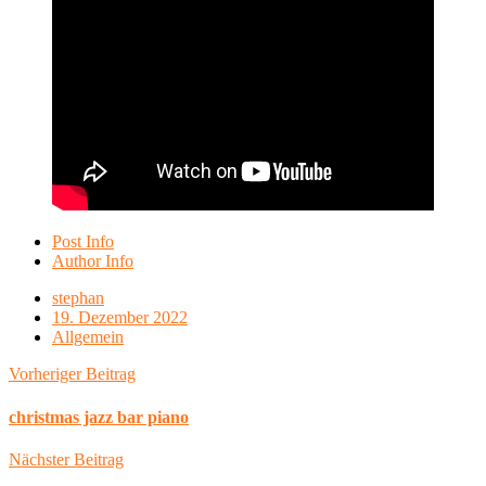
Post Info
Author Info
stephan
19. Dezember 2022
Allgemein
Vorheriger Beitrag
christmas jazz bar piano
Nächster Beitrag