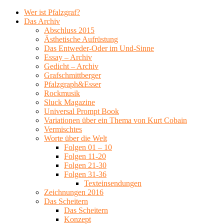
Wer ist Pfalzgraf?
Das Archiv
Abschluss 2015
Ästhetische Aufrüstung
Das Entweder-Oder im Und-Sinne
Essay – Archiv
Gedicht – Archiv
Grafschmittberger
Pfalzgraph&Esser
Rockmusik
Sluck Magazine
Universal Prompt Book
Variationen über ein Thema von Kurt Cobain
Vermischtes
Worte über die Welt
Folgen 01 – 10
Folgen 11-20
Folgen 21-30
Folgen 31-36
Texteinsendungen
Zeichnungen 2016
Das Scheitern
Das Scheitern
Konzept