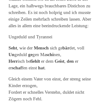
Lage, ein halbwegs brauchbares Distichon zu
schreiben. Es ist noch holprig und ich musste
einige Zeilen mehrfach schreiben lassen. Aber
alles in allem eine beeindruckende Leistung:
Ungeduld und Tyrannei
Seht
, wie der
Mensch
sich ge
bär
det, voll
Un
geduld
ge
gen Ma
schi
nen,
Herr
isch be
fiehlt
er dem
Geist
,
den
er
er
schaf
fen einst
hat
.
Gleich einem Vater von einst, der streng seine
Kinder erzogen,
Fordert er schnelles Verstehn, duldet nicht
Zögern noch Fehl.