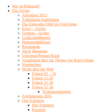
Wer ist Pfalzgraf?
Das Archiv
Abschluss 2015
Ästhetische Aufrüstung
Das Entweder-Oder im Und-Sinne
Essay – Archiv
Gedicht – Archiv
Grafschmittberger
Pfalzgraph&Esser
Rockmusik
Sluck Magazine
Universal Prompt Book
Variationen über ein Thema von Kurt Cobain
Vermischtes
Worte über die Welt
Folgen 01 – 10
Folgen 11-20
Folgen 21-30
Folgen 31-36
Texteinsendungen
Zeichnungen 2016
Das Scheitern
Das Scheitern
Konzept