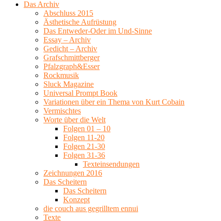
Das Archiv
Abschluss 2015
Ästhetische Aufrüstung
Das Entweder-Oder im Und-Sinne
Essay – Archiv
Gedicht – Archiv
Grafschmittberger
Pfalzgraph&Esser
Rockmusik
Sluck Magazine
Universal Prompt Book
Variationen über ein Thema von Kurt Cobain
Vermischtes
Worte über die Welt
Folgen 01 – 10
Folgen 11-20
Folgen 21-30
Folgen 31-36
Texteinsendungen
Zeichnungen 2016
Das Scheitern
Das Scheitern
Konzept
die couch aus gegrilltem ennui
Texte