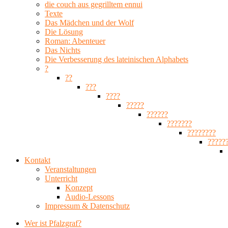
die couch aus gegrilltem ennui
Texte
Das Mädchen und der Wolf
Die Lösung
Roman: Abenteuer
Das Nichts
Die Verbesserung des lateinischen Alphabets
?
??
???
????
?????
??????
???????
????????
?????
Kontakt
Veranstaltungen
Unterricht
Konzept
Audio-Lessons
Impressum & Datenschutz
Wer ist Pfalzgraf?