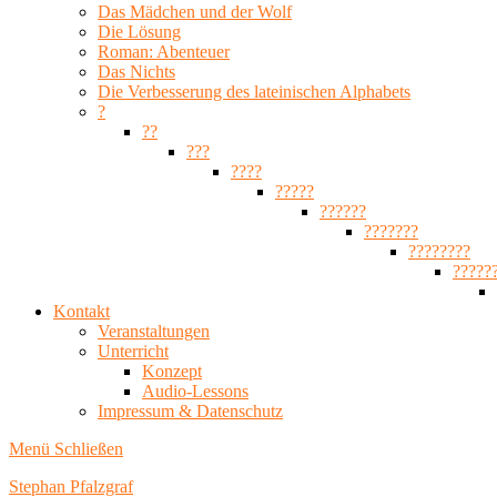
Das Mädchen und der Wolf
Die Lösung
Roman: Abenteuer
Das Nichts
Die Verbesserung des lateinischen Alphabets
?
??
???
????
?????
??????
???????
????????
?????
Kontakt
Veranstaltungen
Unterricht
Konzept
Audio-Lessons
Impressum & Datenschutz
Menü
Schließen
Stephan Pfalzgraf