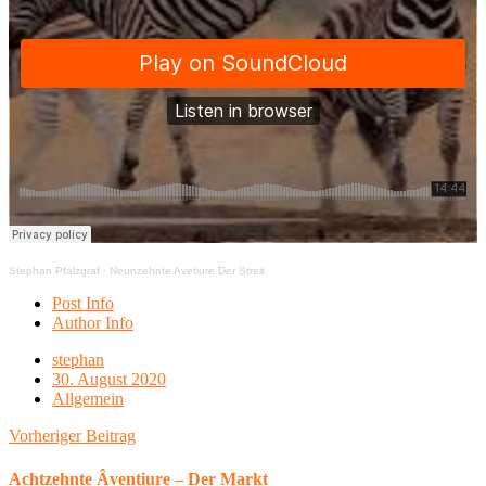
Stephan Pfalzgraf
·
Neunzehnte Avetiure Der Streit
Post Info
Author Info
stephan
30. August 2020
Allgemein
Vorheriger Beitrag
Achtzehnte Âventiure – Der Markt