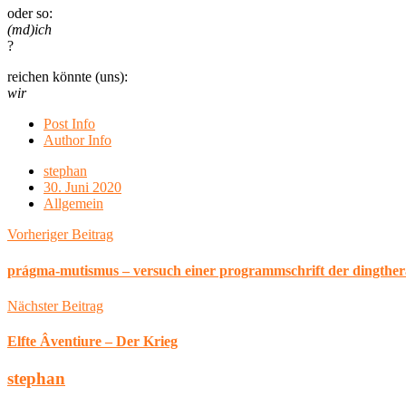
oder so:
(md)ich
?
reichen könnte (uns):
wir
Post Info
Author Info
stephan
30. Juni 2020
Allgemein
Vorheriger Beitrag
prágma-mutismus – versuch einer programmschrift der dingther
Nächster Beitrag
Elfte Âventiure – Der Krieg
stephan