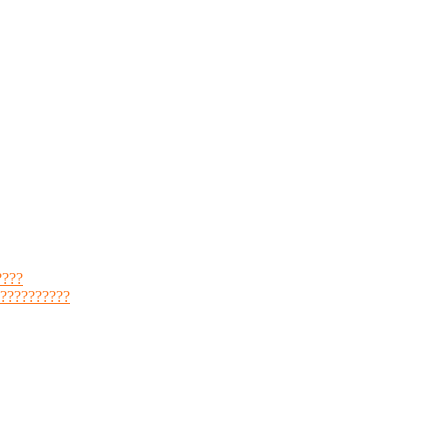
????
??????????