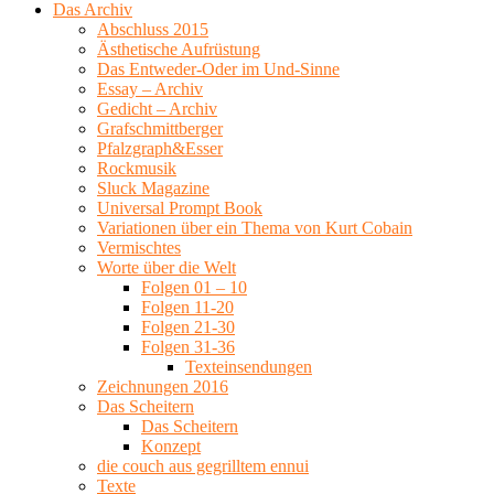
Das Archiv
Abschluss 2015
Ästhetische Aufrüstung
Das Entweder-Oder im Und-Sinne
Essay – Archiv
Gedicht – Archiv
Grafschmittberger
Pfalzgraph&Esser
Rockmusik
Sluck Magazine
Universal Prompt Book
Variationen über ein Thema von Kurt Cobain
Vermischtes
Worte über die Welt
Folgen 01 – 10
Folgen 11-20
Folgen 21-30
Folgen 31-36
Texteinsendungen
Zeichnungen 2016
Das Scheitern
Das Scheitern
Konzept
die couch aus gegrilltem ennui
Texte