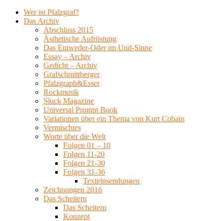
Wer ist Pfalzgraf?
Das Archiv
Abschluss 2015
Ästhetische Aufrüstung
Das Entweder-Oder im Und-Sinne
Essay – Archiv
Gedicht – Archiv
Grafschmittberger
Pfalzgraph&Esser
Rockmusik
Sluck Magazine
Universal Prompt Book
Variationen über ein Thema von Kurt Cobain
Vermischtes
Worte über die Welt
Folgen 01 – 10
Folgen 11-20
Folgen 21-30
Folgen 31-36
Texteinsendungen
Zeichnungen 2016
Das Scheitern
Das Scheitern
Konzept