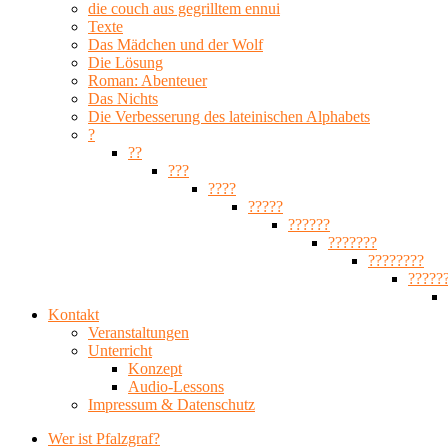
die couch aus gegrilltem ennui
Texte
Das Mädchen und der Wolf
Die Lösung
Roman: Abenteuer
Das Nichts
Die Verbesserung des lateinischen Alphabets
?
??
???
????
?????
??????
???????
????????
?????
Kontakt
Veranstaltungen
Unterricht
Konzept
Audio-Lessons
Impressum & Datenschutz
Wer ist Pfalzgraf?