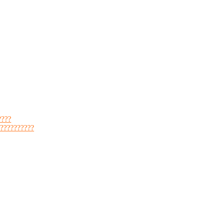
????
??????????