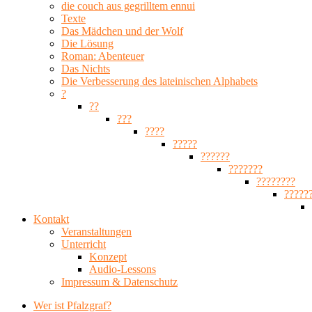
die couch aus gegrilltem ennui
Texte
Das Mädchen und der Wolf
Die Lösung
Roman: Abenteuer
Das Nichts
Die Verbesserung des lateinischen Alphabets
?
??
???
????
?????
??????
???????
????????
?????
Kontakt
Veranstaltungen
Unterricht
Konzept
Audio-Lessons
Impressum & Datenschutz
Wer ist Pfalzgraf?