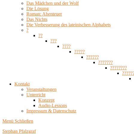
Das Mädchen und der Wolf
Die Lösung
Roman: Abenteuer
Das Nichts
Die Verbesserung des lateinischen Alphabets
?
??
???
????
?????
??????
???????
????????
?????
Kontakt
Veranstaltungen
Unterricht
Konzept
Audio-Lessons
Impressum & Datenschutz
Menü
Schließen
Stephan Pfalzgraf