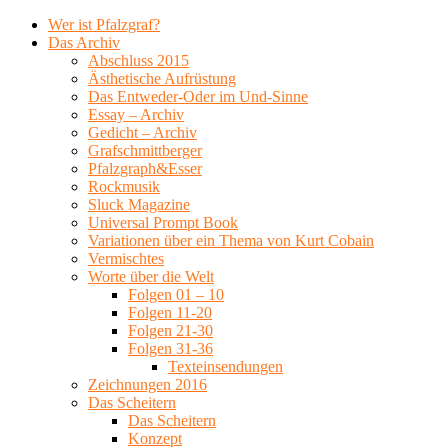
Wer ist Pfalzgraf?
Das Archiv
Abschluss 2015
Ästhetische Aufrüstung
Das Entweder-Oder im Und-Sinne
Essay – Archiv
Gedicht – Archiv
Grafschmittberger
Pfalzgraph&Esser
Rockmusik
Sluck Magazine
Universal Prompt Book
Variationen über ein Thema von Kurt Cobain
Vermischtes
Worte über die Welt
Folgen 01 – 10
Folgen 11-20
Folgen 21-30
Folgen 31-36
Texteinsendungen
Zeichnungen 2016
Das Scheitern
Das Scheitern
Konzept