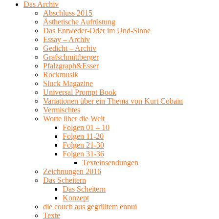
Das Archiv
Abschluss 2015
Ästhetische Aufrüstung
Das Entweder-Oder im Und-Sinne
Essay – Archiv
Gedicht – Archiv
Grafschmittberger
Pfalzgraph&Esser
Rockmusik
Sluck Magazine
Universal Prompt Book
Variationen über ein Thema von Kurt Cobain
Vermischtes
Worte über die Welt
Folgen 01 – 10
Folgen 11-20
Folgen 21-30
Folgen 31-36
Texteinsendungen
Zeichnungen 2016
Das Scheitern
Das Scheitern
Konzept
die couch aus gegrilltem ennui
Texte