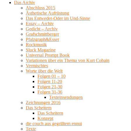
Das Archiv
Abschluss 2015
Ästhetische Aufrüstung
Das Entweder-Oder im Und-Sinne
Essay – Archiv
Gedicht – Archiv
Grafschmittberger
Pfalzgraph&Esser
Rockmusik
Sluck Magazine
Universal Prompt Book
Variationen über ein Thema von Kurt Cobain
Vermischtes
Worte über die Welt
Folgen 01 – 10
Folgen 11-20
Folgen 21-30
Folgen 31-36
Texteinsendungen
Zeichnungen 2016
Das Scheitern
Das Scheitern
Konzept
die couch aus gegrilltem ennui
Texte