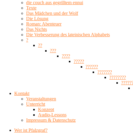
die couch aus gegrilltem ennui
Texte
Das Mädchen und der Wolf
Die Lösung
Roman: Abenteuer
Das Nichts
Die Verbesserung des lateinischen Alphabets
?
??
???
????
?????
??????
???????
????????
?????
Kontakt
Veranstaltungen
Unterricht
Konzept
Audio-Lessons
Impressum & Datenschutz
Wer ist Pfalzgraf?