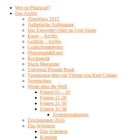
Wer ist Pfalzgraf?
Das Archiv
Abschluss 2015
Ästhetische Aufrüstung
Das Entweder-Oder im Und-Sinne
Essay – Archiv
Gedicht – Archiv
Grafschmittberger
Pfalzgraph&Esser
Rockmusik
Sluck Magazine
Universal Prompt Book
Variationen über ein Thema von Kurt Cobain
Vermischtes
Worte über die Welt
Folgen 01 – 10
Folgen 11-20
Folgen 21-30
Folgen 31-36
Texteinsendungen
Zeichnungen 2016
Das Scheitern
Das Scheitern
Konzept