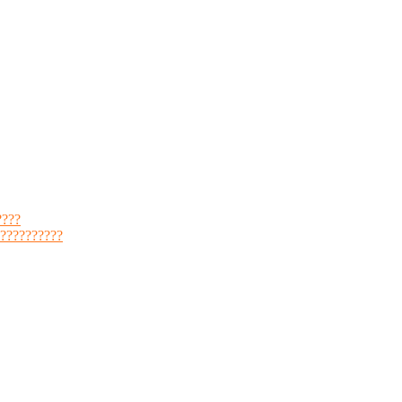
????
??????????