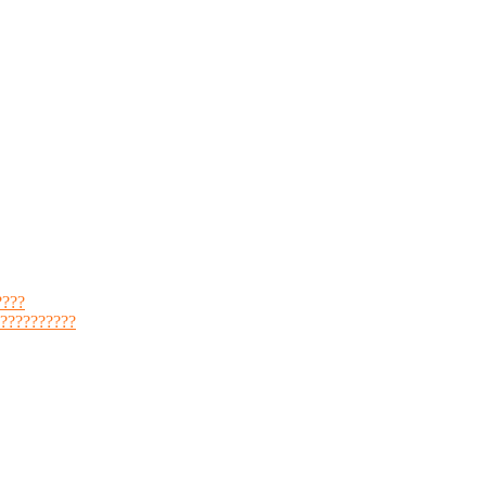
????
??????????