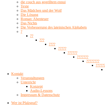
die couch aus gegrilltem ennui
Texte
Das Mädchen und der Wolf
Die Lösung
Roman: Abenteuer
Das Nichts
Die Verbesserung des lateinischen Alphabets
?
??
???
????
?????
??????
???????
????????
?????
Kontakt
Veranstaltungen
Unterricht
Konzept
Audio-Lessons
Impressum & Datenschutz
Wer ist Pfalzgraf?