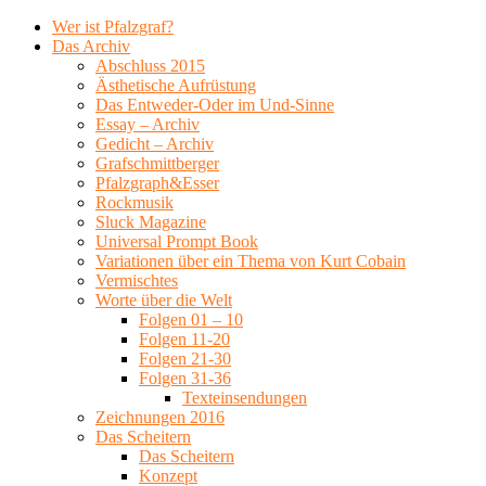
Wer ist Pfalzgraf?
Das Archiv
Abschluss 2015
Ästhetische Aufrüstung
Das Entweder-Oder im Und-Sinne
Essay – Archiv
Gedicht – Archiv
Grafschmittberger
Pfalzgraph&Esser
Rockmusik
Sluck Magazine
Universal Prompt Book
Variationen über ein Thema von Kurt Cobain
Vermischtes
Worte über die Welt
Folgen 01 – 10
Folgen 11-20
Folgen 21-30
Folgen 31-36
Texteinsendungen
Zeichnungen 2016
Das Scheitern
Das Scheitern
Konzept