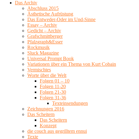
Das Archiv
Abschluss 2015
Ästhetische Aufrüstung
Das Entweder-Oder im Und-Sinne
Essay – Archiv
Gedicht – Archiv
Grafschmittberger
Pfalzgraph&Esser
Rockmusik
Sluck Magazine
Universal Prompt Book
Variationen über ein Thema von Kurt Cobain
Vermischtes
Worte über die Welt
Folgen 01 – 10
Folgen 11-20
Folgen 21-30
Folgen 31-36
Texteinsendungen
Zeichnungen 2016
Das Scheitern
Das Scheitern
Konzept
die couch aus gegrilltem ennui
Texte