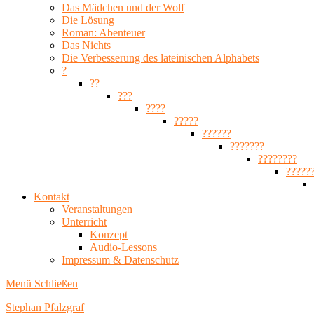
Das Mädchen und der Wolf
Die Lösung
Roman: Abenteuer
Das Nichts
Die Verbesserung des lateinischen Alphabets
?
??
???
????
?????
??????
???????
????????
?????
Kontakt
Veranstaltungen
Unterricht
Konzept
Audio-Lessons
Impressum & Datenschutz
Menü
Schließen
Stephan Pfalzgraf